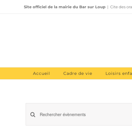
Passer
Site officiel de la mairie du Bar sur Loup
|
Cite des or
au
contenu
Accueil
Cadre de vie
Loisirs enf
Recherche
Saisir
et
mot-