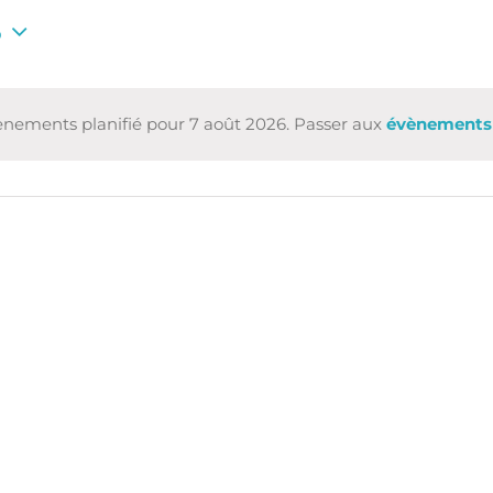
6
ez
nements planifié pour 7 août 2026. Passer aux
évènements
Notice