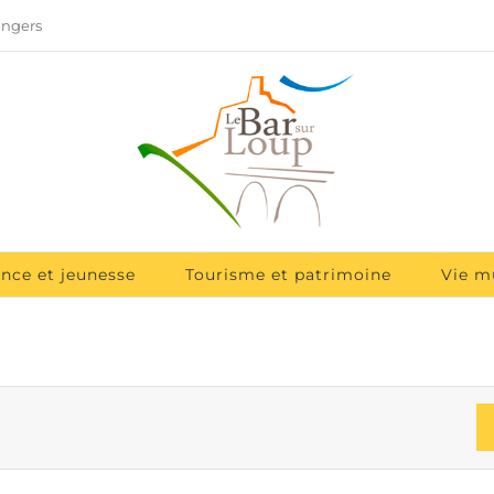
angers
ance et jeunesse
Tourisme et patrimoine
Vie m