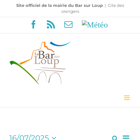
Passer
Site officiel de la mairie du Bar sur Loup
|
Cite des
orangers
au
Facebook
Rss
Email
Météo
contenu
Navi
16/07/2025
Recherc