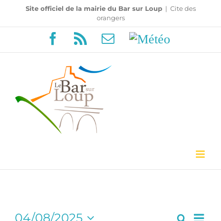
Passer
Site officiel de la mairie du Bar sur Loup
|
Cite des
orangers
au
Facebook
Rss
Email
Météo
contenu
Navi
04/08/2025
Recherc