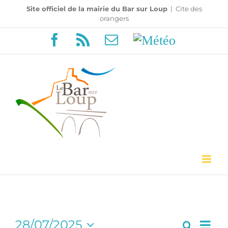
Passer
Site officiel de la mairie du Bar sur Loup
|
Cite des
orangers
au
Facebook
Rss
Email
Météo
contenu
Navi
28/07/2025
Recherc