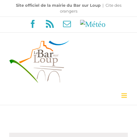
Passer
Site officiel de la mairie du Bar sur Loup
|
Cite des
orangers
au
Facebook
Rss
Email
Météo
contenu