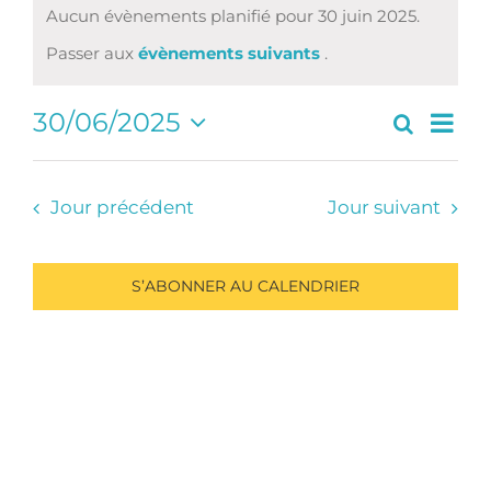
Aucun évènements planifié pour 30 juin 2025.
Notice
Passer aux
évènements suivants
.
Navi
30/06/2025
Recherc
Recherc
Jour
de
Sélectionnez
et
vues
une
navigati
Évè
date.
Jour précédent
Jour suivant
de
vues
Évèneme
S’ABONNER AU CALENDRIER