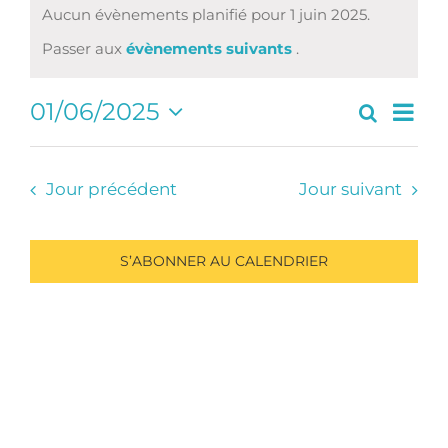
Aucun évènements planifié pour 1 juin 2025.
Notice
Passer aux
évènements suivants
.
Navi
01/06/2025
Recherc
Recherc
Jour
de
Sélectionnez
et
vues
une
navigati
Évè
date.
Jour précédent
Jour suivant
de
vues
Évèneme
S’ABONNER AU CALENDRIER