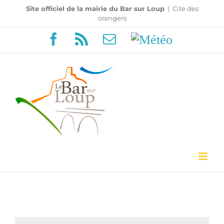
Passer
Site officiel de la mairie du Bar sur Loup
|
Cite des
orangers
au
Facebook
Rss
Email
Météo
contenu