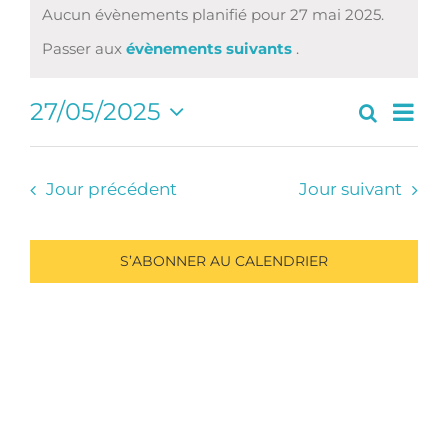
Aucun évènements planifié pour 27 mai 2025.
Notice
Passer aux
évènements suivants
.
Navi
27/05/2025
Recherc
Recherc
Jour
de
Sélectionnez
et
vues
une
navigati
Évè
date.
Jour précédent
Jour suivant
de
vues
Évèneme
S’ABONNER AU CALENDRIER