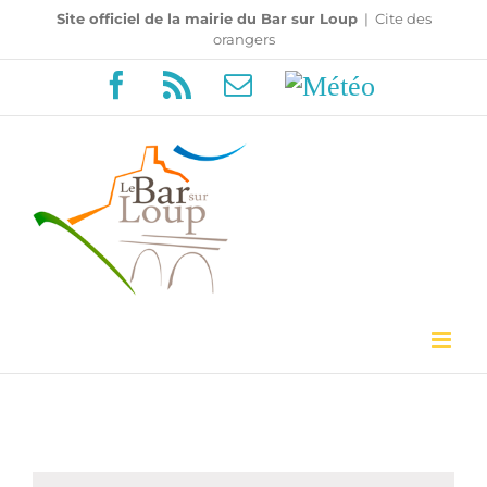
Passer
Site officiel de la mairie du Bar sur Loup
|
Cite des
orangers
au
Facebook
Rss
Email
Météo
contenu