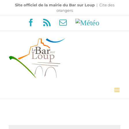
Passer
Site officiel de la mairie du Bar sur Loup
|
Cite des
orangers
au
Facebook
Rss
Email
Météo
contenu