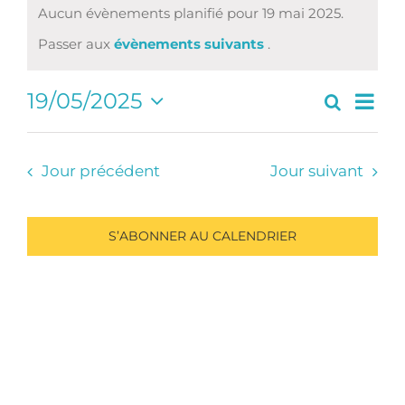
Aucun évènements planifié pour 19 mai 2025.
Notice
Passer aux
évènements suivants
.
Navi
19/05/2025
Recherc
Recherc
Jour
de
Sélectionnez
et
vues
une
navigati
Évè
date.
Jour précédent
Jour suivant
de
vues
Évèneme
S’ABONNER AU CALENDRIER