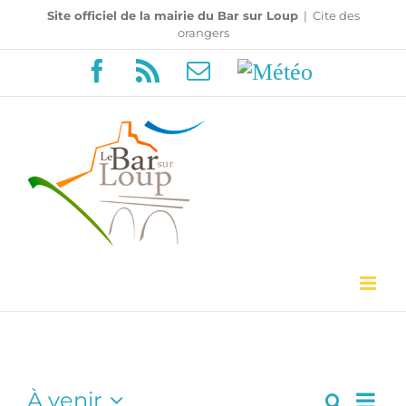
Passer
Site officiel de la mairie du Bar sur Loup
|
Cite des
orangers
au
Facebook
Rss
Email
Météo
contenu
Navi
À venir
Recherc