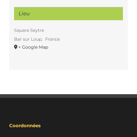
Lieu
Square Seytre
Bar sur Loup
,
France
+ Google Map
Coordonnées