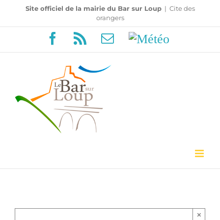
Passer
Site officiel de la mairie du Bar sur Loup
|
Cite des
orangers
au
Facebook
Rss
Email
Météo
contenu
×