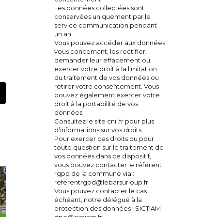
Les données collectées sont
conservées uniquement par le
service communication pendant
un an.
Vous pouvez accéder aux données
vous concernant, les rectifier,
demander leur effacement ou
exercer votre droit à la limitation
du traitement de vos données ou
retirer votre consentement. Vous
pouvez également exercer votre
t
mail
droit à la portabilité de vos
données.
Consultez le site cnil.fr pour plus
d’informations sur vos droits.
Pour exercer ces droits ou pour
toute question sur le traitement de
vos données dans ce dispositif,
vous pouvez contacter le référent
rgpd de la commune via :
referentrgpd@lebarsurloup.fr
Vous pouvez contacter le cas
échéant, notre délégué à la
protection des données : SICTIAM -
dpo@sictiam.fr