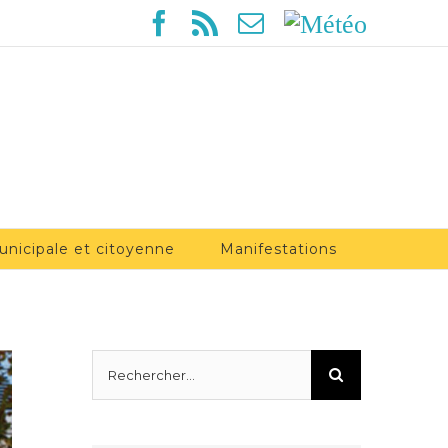
Facebook
Rss
Email
Météo
unicipale et citoyenne
Manifestations
Rechercher: