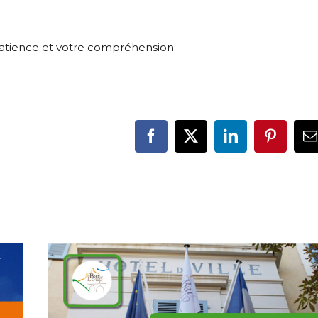
atience et votre compréhension.
Facebook
X
LinkedIn
Pinteres
E