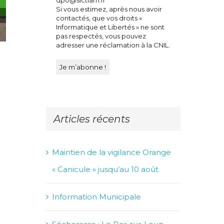
Si vous estimez, après nous avoir
contactés, que vos droits «
Informatique et Libertés » ne sont
pas respectés, vous pouvez
adresser une réclamation à la CNIL.
Sécheresse : Le Bar-sur-Loup placé en niveau
d’alerte
25 juillet 2026
Articles récents
Maintien de la vigilance Orange
« Canicule » jusqu’au 10 août
Information Municipale