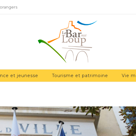
 orangers
ance et jeunesse
Tourisme et patrimoine
Vie m