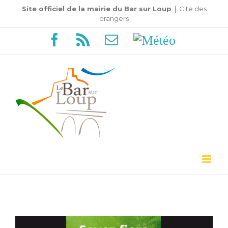
Passer
Site officiel de la mairie du Bar sur Loup
|
Cite des
orangers
au
Facebook
Rss
Email
Météo
contenu
Voir