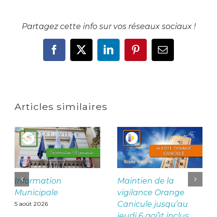
Partagez cette info sur vos réseaux sociaux !
Facebook
X
LinkedIn
Pinterest
Email
Articles similaires
Information
Maintien de la
Municipale
vigilance Orange
Canicule jusqu’au
5 août 2026
jeudi 6 août inclus