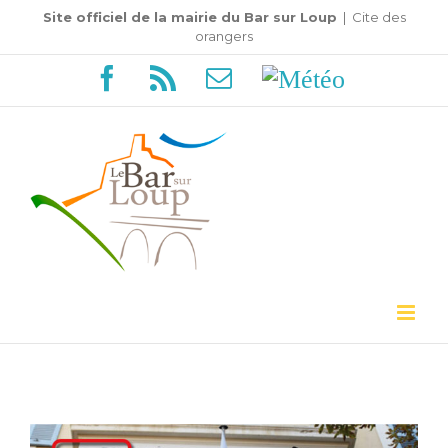
Passer
Site officiel de la mairie du Bar sur Loup
|
Cite des
orangers
au
Facebook
Rss
Email
Météo
contenu
Voir