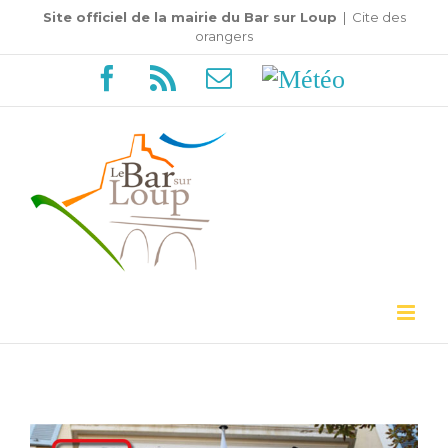
Passer
Site officiel de la mairie du Bar sur Loup
|
Cite des
orangers
au
Facebook
Rss
Email
Météo
contenu
Voir