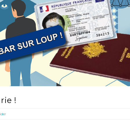
ie !
lider