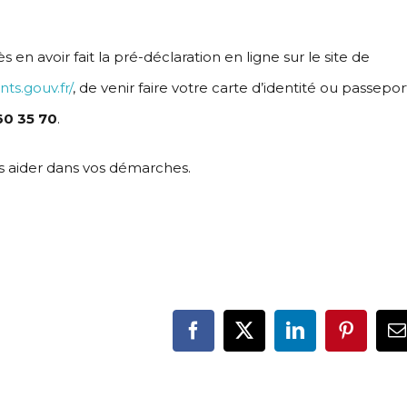
ès en avoir fait la pré-déclaration en ligne sur le site de
nts.gouv.fr/
, de venir faire votre carte d’identité ou passepor
60 35 70
.
us aider dans vos démarches.
Facebook
X
LinkedIn
Pinteres
E