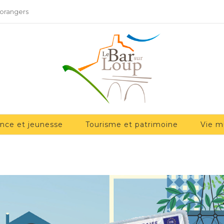
 orangers
ance et jeunesse
Tourisme et patrimoine
Vie m