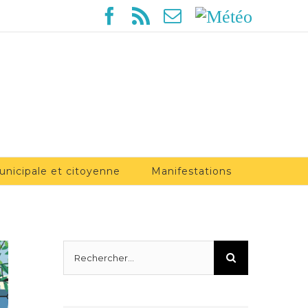
Facebook
Rss
Email
Météo
unicipale et citoyenne
Manifestations
Rechercher: