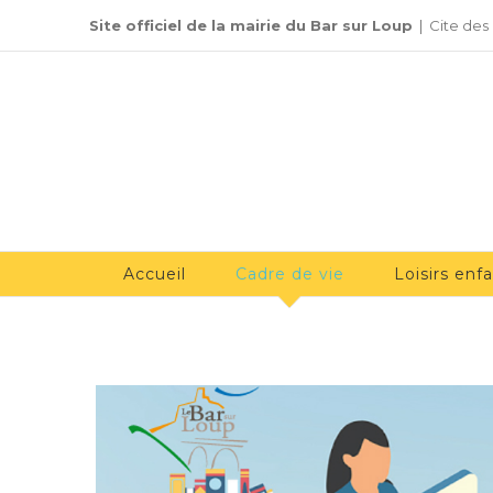
Passer
Site officiel de la mairie du Bar sur Loup
|
Cite des
au
contenu
Accueil
Cadre de vie
Loisirs enf
Voir
l'image
agrandie