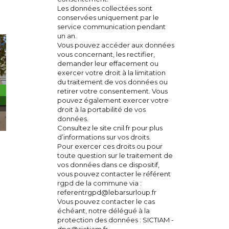
Les données collectées sont
conservées uniquement par le
service communication pendant
un an.
Vous pouvez accéder aux données
vous concernant, les rectifier,
demander leur effacement ou
exercer votre droit à la limitation
du traitement de vos données ou
retirer votre consentement. Vous
pouvez également exercer votre
droit à la portabilité de vos
données.
Consultez le site cnil.fr pour plus
d’informations sur vos droits.
Sécheresse : Le Bar-sur-Loup placé en niveau
Pour exercer ces droits ou pour
toute question sur le traitement de
d’alerte
vos données dans ce dispositif,
25 juillet 2026
vous pouvez contacter le référent
rgpd de la commune via :
referentrgpd@lebarsurloup.fr
Vous pouvez contacter le cas
échéant, notre délégué à la
protection des données : SICTIAM -
dpo@sictiam.fr