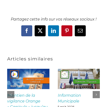
Partagez cette info sur vos réseaux sociaux !
Facebook
X
LinkedIn
Pinterest
Email
Articles similaires
Maintien de la
Information
vigilance Orange
Municipale
« Canicule » jusqu’au
5 août 2026