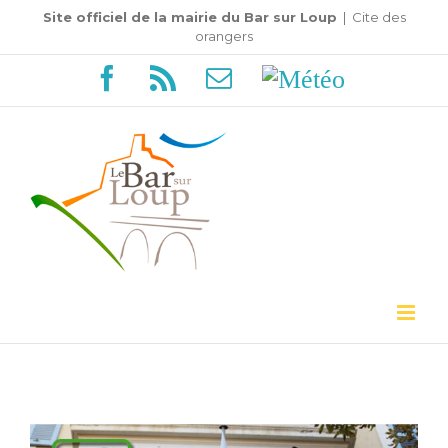
Passer
Site officiel de la mairie du Bar sur Loup
|
Cite des
orangers
au
Facebook
Rss
Email
Météo
contenu
Voir