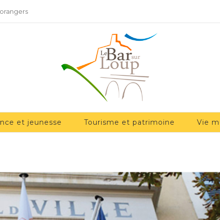
 orangers
ance et jeunesse
Tourisme et patrimoine
Vie m