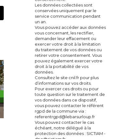
Les données collectées sont
conservées uniquement par le
t
mail
service communication pendant
un an.
Vous pouvez accéder aux données
vous concernant, les rectifier,
demander leur effacement ou
exercer votre droit à la limitation
du traitement de vos données ou
retirer votre consentement. Vous
pouvez également exercer votre
droit à la portabilité de vos
données.
Consultez le site cnil.fr pour plus
d’informations sur vos droits.
Pour exercer ces droits ou pour
toute question sur le traitement de
vos données dans ce dispositif,
vous pouvez contacter le référent
rgpd de la commune via :
referentrgpd@lebarsurloup.fr
Vous pouvez contacter le cas
Sécheresse : Le Bar-sur-Loup placé en niveau
échéant, notre délégué à la
protection des données : SICTIAM -
d’alerte
dpo@sictiam.fr