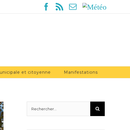
Facebook
Rss
Email
Météo
unicipale et citoyenne
Manifestations
Rechercher: