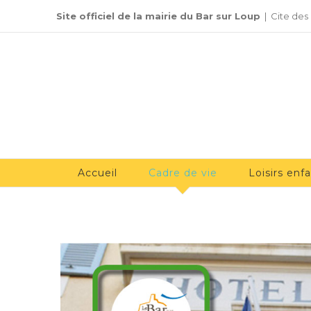
Passer
Site officiel de la mairie du Bar sur Loup
|
Cite des
au
contenu
Accueil
Cadre de vie
Loisirs enf
Voir
l'image
agrandie