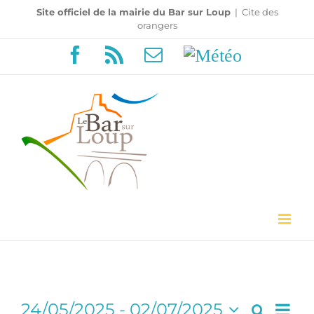
Passer
Site officiel de la mairie du Bar sur Loup
|
Cite des
orangers
au
Facebook
Rss
Email
Météo
contenu
Navi
24/05/2025
 - 
02/07/2025
Recherc