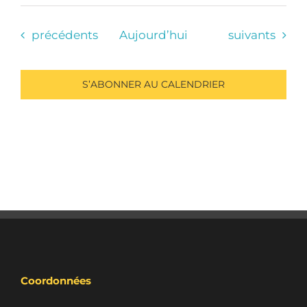
Évènements
Évènements
précédents
Aujourd’hui
suivants
S’ABONNER AU CALENDRIER
Coordonnées