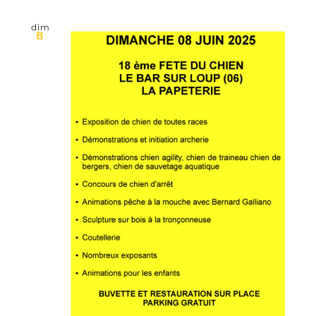
dim
8