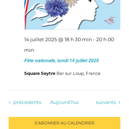
14 juillet 2025 @ 18 h 30 min
-
20 h 00
min
Fête nationale, lundi 14 juillet 2025
Square Seytre
Bar sur Loup, France
Évènements
Évènements
précédents
Aujourd’hui
suivants
S’ABONNER AU CALENDRIER