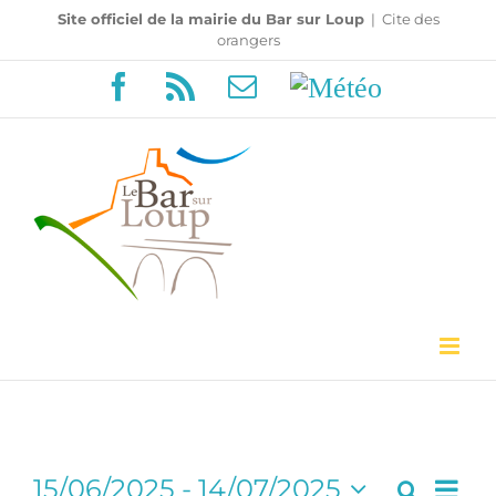
Passer
Site officiel de la mairie du Bar sur Loup
|
Cite des
orangers
au
Facebook
Rss
Email
Météo
contenu
Navi
15/06/2025
 - 
14/07/2025
Recherc