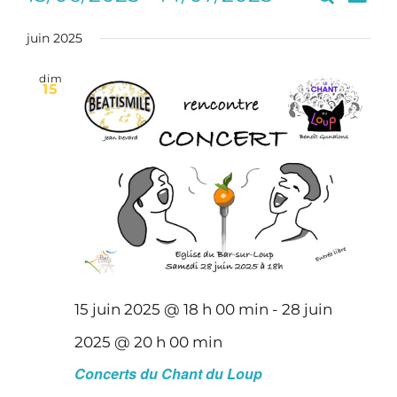
Recherc
Liste
de
Sélectionnez
et
vues
une
juin 2025
navigati
Évè
date.
de
dim
15
vues
Évèneme
15 juin 2025 @ 18 h 00 min
-
28 juin
2025 @ 20 h 00 min
Concerts du Chant du Loup