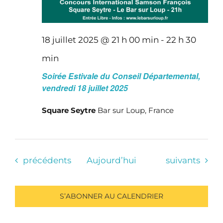
18 juillet 2025 @ 21 h 00 min
-
22 h 30
min
Soirée Estivale du Conseil Départemental,
vendredi 18 juillet 2025
Square Seytre
Bar sur Loup, France
Évènements
Évènements
précédents
Aujourd’hui
suivants
S’ABONNER AU CALENDRIER