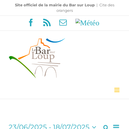
Passer
Site officiel de la mairie du Bar sur Loup
|
Cite des
orangers
au
Facebook
Rss
Email
Météo
contenu
Navi
23/06/2025
 - 
18/07/2025
Recherc