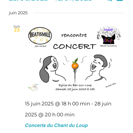
Recherc
Liste
de
Sélectionnez
et
vues
une
juin 2025
navigati
Évè
date.
de
lun
23
vues
Évèneme
15 juin 2025 @ 18 h 00 min
-
28 juin
2025 @ 20 h 00 min
Concerts du Chant du Loup