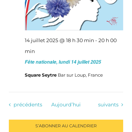
14 juillet 2025 @ 18 h 30 min
-
20 h 00
min
Fête nationale, lundi 14 juillet 2025
Square Seytre
Bar sur Loup, France
Évènements
Évènements
précédents
Aujourd’hui
suivants
S’ABONNER AU CALENDRIER