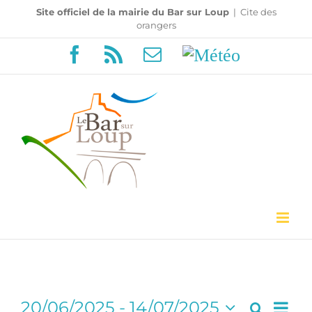
Passer
Site officiel de la mairie du Bar sur Loup
|
Cite des
orangers
au
Facebook
Rss
Email
Météo
contenu
Navi
20/06/2025
 - 
14/07/2025
Recherc