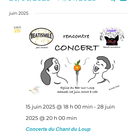
Recherc
Liste
de
Sélectionnez
et
vues
une
juin 2025
navigati
Évè
date.
de
ven
20
vues
Évèneme
15 juin 2025 @ 18 h 00 min
-
28 juin
2025 @ 20 h 00 min
Concerts du Chant du Loup