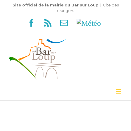
Passer
Site officiel de la mairie du Bar sur Loup
|
Cite des
orangers
au
Facebook
Rss
Email
Météo
contenu
Voir