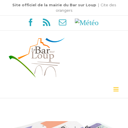
Passer
Site officiel de la mairie du Bar sur Loup
|
Cite des
orangers
au
Facebook
Rss
Email
Météo
contenu
Voir