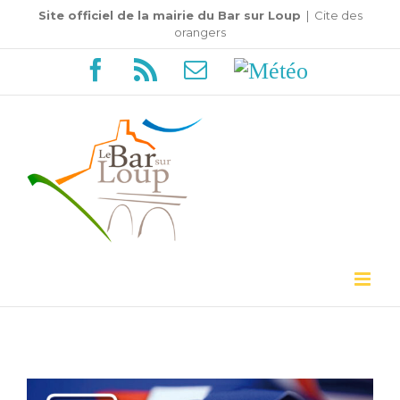
Passer
Site officiel de la mairie du Bar sur Loup
|
Cite des
orangers
au
Facebook
Rss
Email
Météo
contenu
Voir