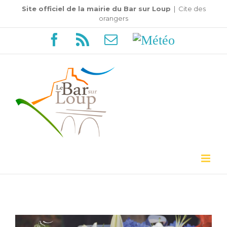
Passer
Site officiel de la mairie du Bar sur Loup
|
Cite des
orangers
au
Facebook
Rss
Email
Météo
contenu
Voir