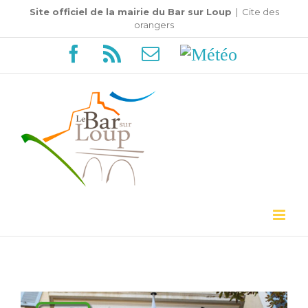
Passer
Site officiel de la mairie du Bar sur Loup
|
Cite des
orangers
au
Facebook
Rss
Email
Météo
contenu
Voir