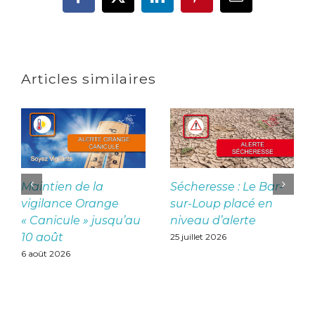
Facebook
X
LinkedIn
Pinterest
Email
Articles similaires
Maintien de la
Sécheresse : Le Bar-
vigilance Orange
sur-Loup placé en
« Canicule » jusqu’au
niveau d’alerte
10 août
25 juillet 2026
6 août 2026