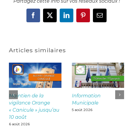
Partagez cette info sur vos réseaux sociaux !
Facebook
X
LinkedIn
Pinterest
Email
Articles similaires
Maintien de la
Information
vigilance Orange
Municipale
« Canicule » jusqu’au
5 août 2026
10 août
6 août 2026