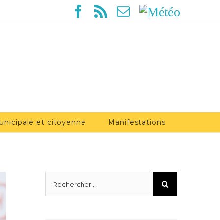
Facebook
Rss
Email
Météo
unicipale et citoyenne
Manifestations
Rechercher: