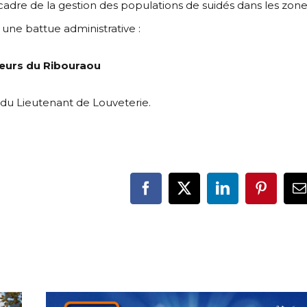
 cadre de la gestion des populations de suidés dans les zon
 une battue administrative :
teurs du Ribouraou
 du Lieutenant de Louveterie.
Facebook
X
LinkedIn
Pinteres
E