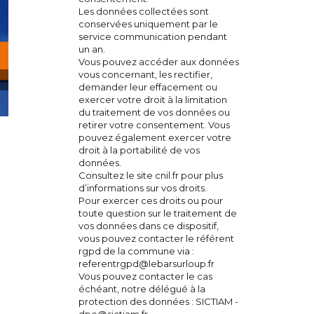
Les données collectées sont
conservées uniquement par le
service communication pendant
un an.
Vous pouvez accéder aux données
vous concernant, les rectifier,
demander leur effacement ou
exercer votre droit à la limitation
du traitement de vos données ou
retirer votre consentement. Vous
Sécheresse : Le Bar-sur-Loup placé en niveau
pouvez également exercer votre
droit à la portabilité de vos
d’alerte
données.
25 juillet 2026
Consultez le site cnil.fr pour plus
d’informations sur vos droits.
Pour exercer ces droits ou pour
toute question sur le traitement de
vos données dans ce dispositif,
vous pouvez contacter le référent
rgpd de la commune via :
referentrgpd@lebarsurloup.fr
Vous pouvez contacter le cas
échéant, notre délégué à la
protection des données : SICTIAM -
dpo@sictiam.fr