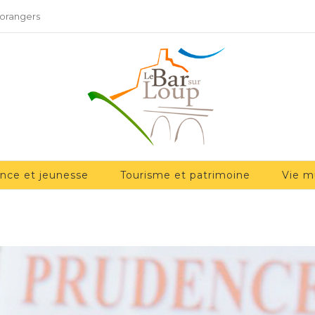
 orangers
ance et jeunesse
Tourisme et patrimoine
Vie m