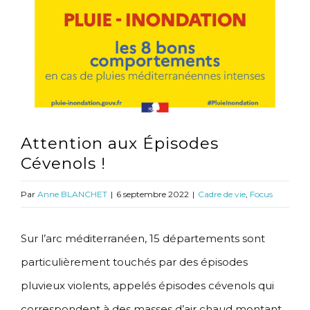
l'image
agrandie
Attention aux Épisodes
Cévenols !
Par
Anne BLANCHET
|
6 septembre 2022
|
Cadre de vie
,
Focus
Sur l’arc méditerranéen, 15 départements sont
particulièrement touchés par des épisodes
pluvieux violents, appelés épisodes cévenols qui
correspondent à des masses d’air chaud montant