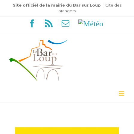
Passer
Site officiel de la mairie du Bar sur Loup
|
Cite des
orangers
au
Facebook
Rss
Email
Météo
contenu
Voir