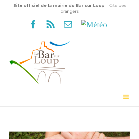
Passer
Site officiel de la mairie du Bar sur Loup
|
Cite des
orangers
au
Facebook
Rss
Email
Météo
contenu
Voir