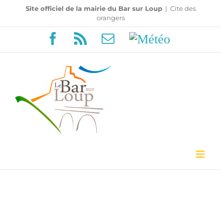
Passer
Site officiel de la mairie du Bar sur Loup
|
Cite des
orangers
au
Facebook
Rss
Email
Météo
contenu
HEALTHY LIVING IN
FLORIDA