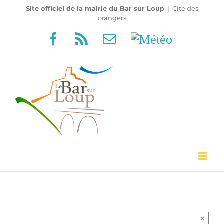
Passer
Site officiel de la mairie du Bar sur Loup
|
Cite des
orangers
au
Facebook
Rss
Email
Météo
contenu
×