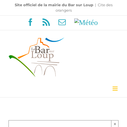
Passer
Site officiel de la mairie du Bar sur Loup
|
Cite des
orangers
au
Facebook
Rss
Email
Météo
contenu
×