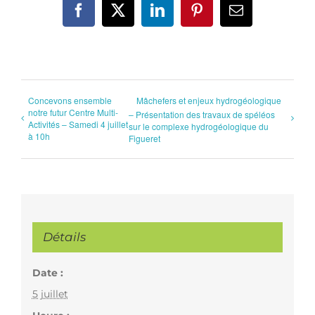
Facebook
X
LinkedIn
Pinterest
Email
Concevons ensemble
Mâchefers et enjeux hydrogéologique
notre futur Centre Multi-
– Présentation des travaux de spéléos
Activités – Samedi 4 juillet
sur le complexe hydrogéologique du
à 10h
Figueret
Détails
Date :
5 juillet