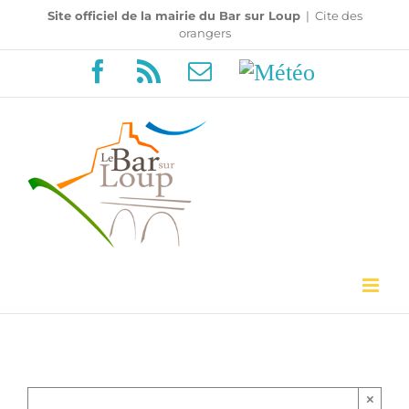
Passer
Site officiel de la mairie du Bar sur Loup
|
Cite des
orangers
au
Facebook
Rss
Email
Météo
contenu
×