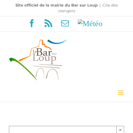
Passer
Site officiel de la mairie du Bar sur Loup
|
Cite des
orangers
au
Facebook
Rss
Email
Météo
contenu
×