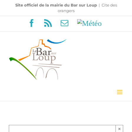
Passer
Site officiel de la mairie du Bar sur Loup
|
Cite des
orangers
au
Facebook
Rss
Email
Météo
contenu
×