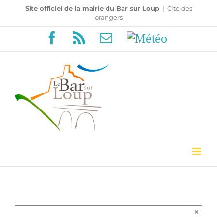
Passer
Site officiel de la mairie du Bar sur Loup
|
Cite des
orangers
au
Facebook
Rss
Email
Météo
contenu
×