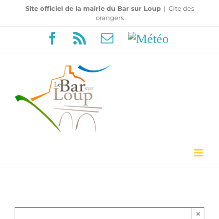
Passer
Site officiel de la mairie du Bar sur Loup
|
Cite des
orangers
au
Facebook
Rss
Email
Météo
contenu
×