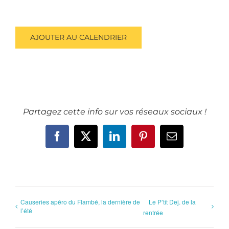
AJOUTER AU CALENDRIER
Partagez cette info sur vos réseaux sociaux !
Facebook
X
LinkedIn
Pinterest
Email
Causeries apéro du Flambé, la dernière de
Le P’tit Dej. de la
l’été
rentrée