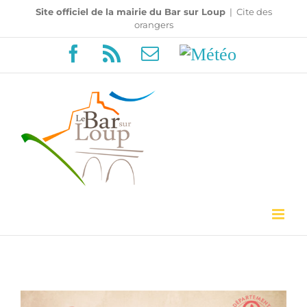
Passer
Site officiel de la mairie du Bar sur Loup
|
Cite des
orangers
au
Facebook
Rss
Email
Météo
contenu