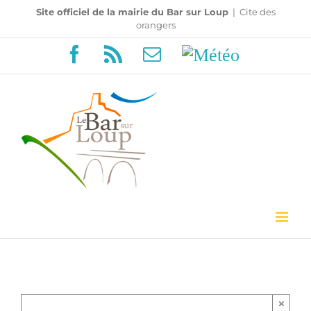
Passer
Site officiel de la mairie du Bar sur Loup
|
Cite des
orangers
au
Facebook
Rss
Email
Météo
contenu
×