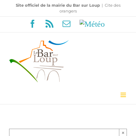
Passer
Site officiel de la mairie du Bar sur Loup
|
Cite des
orangers
au
Facebook
Rss
Email
Météo
contenu
×