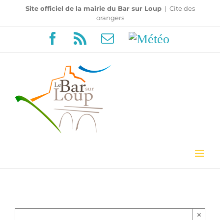
Passer
Site officiel de la mairie du Bar sur Loup
|
Cite des
orangers
au
Facebook
Rss
Email
Météo
contenu
×