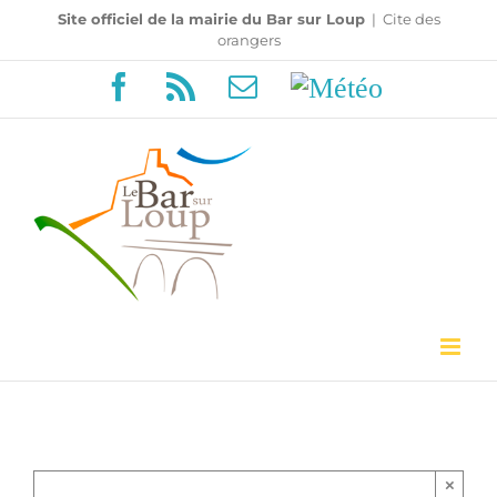
Passer
Site officiel de la mairie du Bar sur Loup
|
Cite des
orangers
au
Facebook
Rss
Email
Météo
contenu
×