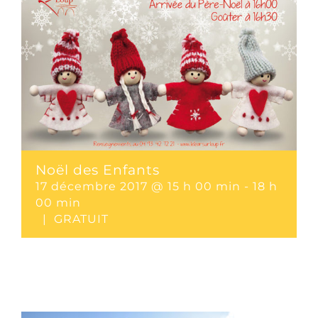
Noël des Enfants
17 décembre 2017 @ 15 h 00 min
-
18 h
00 min
|
GRATUIT