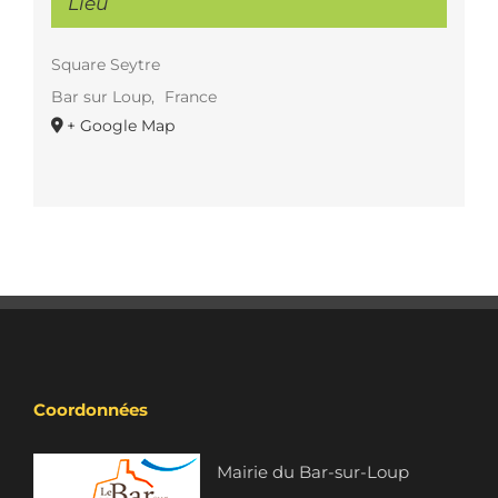
Lieu
Square Seytre
Bar sur Loup
,
France
+ Google Map
Coordonnées
Mairie du Bar-sur-Loup