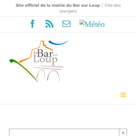
Passer
Site officiel de la mairie du Bar sur Loup
|
Cite des
orangers
au
Facebook
Rss
Email
Météo
contenu
×