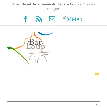
Passer
Site officiel de la mairie du Bar sur Loup
|
Cite des
orangers
au
Facebook
Rss
Email
Météo
contenu
×