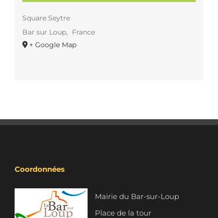
Square Seytre
Bar sur Loup
,
France
+ Google Map
Coordonnées
Mairie du Bar-sur-Loup
Place de la tour