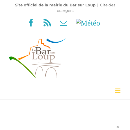
Passer
Site officiel de la mairie du Bar sur Loup
|
Cite des
orangers
au
Facebook
Rss
Email
Météo
contenu
×