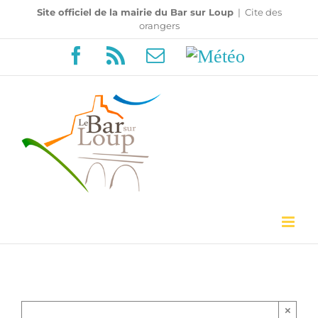
Passer
Site officiel de la mairie du Bar sur Loup
|
Cite des
orangers
au
Facebook
Rss
Email
Météo
contenu
×