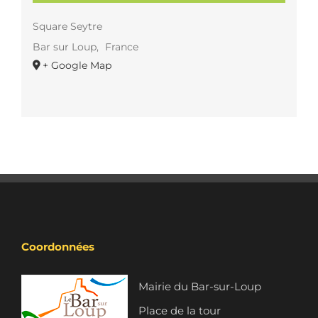
Square Seytre
Bar sur Loup
,
France
+ Google Map
Coordonnées
Mairie du Bar-sur-Loup
Place de la tour