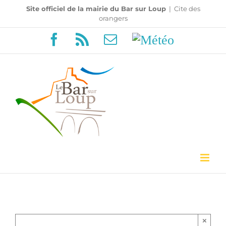
Passer
Site officiel de la mairie du Bar sur Loup
|
Cite des
orangers
au
Facebook
Rss
Email
Météo
contenu
×