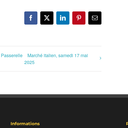
Facebook
X
LinkedIn
Pinterest
Email
a Passerelle
Marché italien, samedi 17 mai
2025
Informations