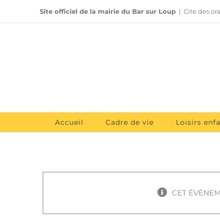
Passer
Site officiel de la mairie du Bar sur Loup
|
Cite des or
au
contenu
Accueil
Cadre de vie
Loisirs enf
CET ÉVÈNEM