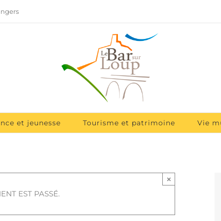
angers
ance et jeunesse
Tourisme et patrimoine
Vie m
×
ENT EST PASSÉ.