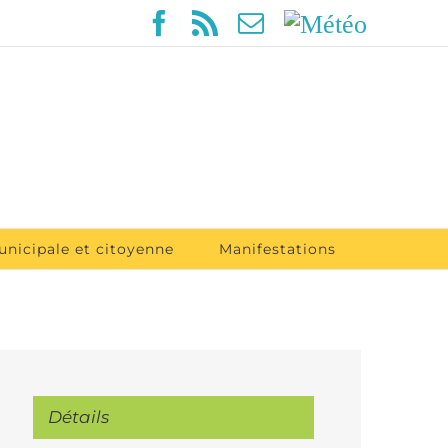
Facebook
Rss
Email
Météo
unicipale et citoyenne
Manifestations
Détails