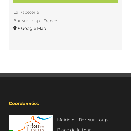
La Papeterie
Bar sur Loup
,
France
+ Google Map
Coordonnées
Mairie du Bar-sur-Loup
Place de la tour