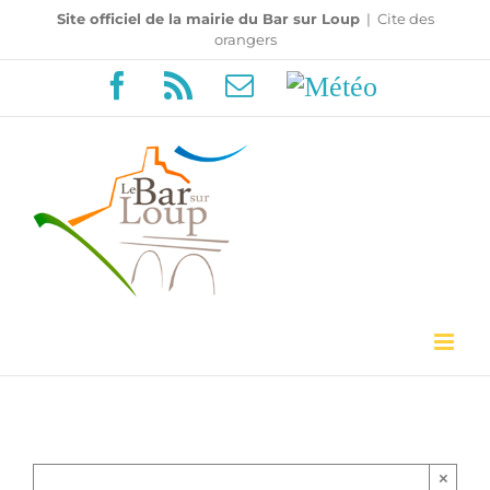
Passer
Site officiel de la mairie du Bar sur Loup
|
Cite des
orangers
au
Facebook
Rss
Email
Météo
contenu
×